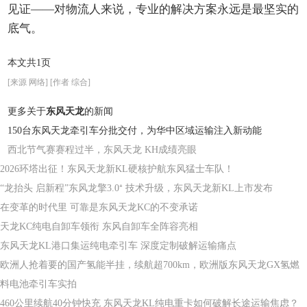
见证——对物流人来说，专业的解决方案永远是最坚实的
底气。
本文共1页
[来源 网络] [作者 综合]
更多关于
东风天龙
的新闻
150台东风天龙牵引车分批交付，为华中区域运输注入新动能
西北节气赛赛程过半，东风天龙 KH成绩亮眼
2026环塔出征！东风天龙新KL硬核护航东风猛士车队！
“龙抬头 启新程”东风龙擎3.0⁺ 技术升级，东风天龙新KL上市发布
在变革的时代里 可靠是东风天龙KC的不变承诺
天龙KC纯电自卸车领衔 东风自卸车全阵容亮相
东风天龙KL港口集运纯电牵引车 深度定制破解运输痛点
欧洲人抢着要的国产氢能半挂，续航超700km，欧洲版东风天龙GX氢燃
料电池牵引车实拍
460公里续航40分钟快充 东风天龙KL纯电重卡如何破解长途运输焦虑？