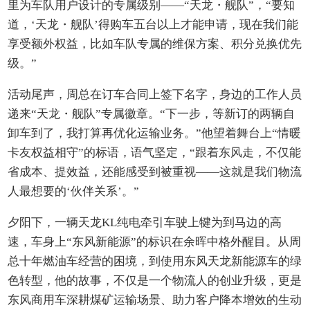
里为车队用户设计的专属级别——“天龙・舰队”，“要知
道，‘天龙・舰队’得购车五台以上才能申请，现在我们能
享受额外权益，比如车队专属的维保方案、积分兑换优先
级。”
活动尾声，周总在订车合同上签下名字，身边的工作人员
递来“天龙・舰队”专属徽章。“下一步，等新订的两辆自
卸车到了，我打算再优化运输业务。”他望着舞台上“情暖
卡友权益相守”的标语，语气坚定，“跟着东风走，不仅能
省成本、提效益，还能感受到被重视——这就是我们物流
人最想要的‘伙伴关系’。”
夕阳下，一辆天龙KL纯电牵引车驶上犍为到马边的高
速，车身上“东风新能源”的标识在余晖中格外醒目。从周
总十年燃油车经营的困境，到使用东风天龙新能源车的绿
色转型，他的故事，不仅是一个物流人的创业升级，更是
东风商用车深耕煤矿运输场景、助力客户降本增效的生动