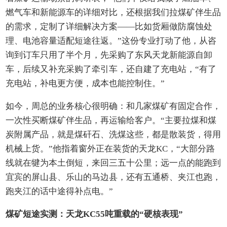
燃气车和新能源车的详细对比，还根据我们拉煤矿伴生品
的需求，定制了详细解决方案——比如货厢做防腐蚀处
理、电池容量适配短途往返。”这份专业打动了他，从咨
询到订车只用了半个月，先采购了东风天龙新能源自卸
车，后续又补充采购了牵引车，还自建了充电站，“有了
充电站，补电更方便，成本也能控制住。”
如今，周总的业务核心很明确：和几家煤矿有固定合作，
一次性买断煤矿伴生品，再运输给客户。“主要拉煤和煤
炭附属产品，就是煤矸石、洗煤这些，都是散装货，得用
机械上货。”他指着窗外正在装货的天龙KC，“大部分路
线就在犍为本土倒短，来回三五十公里；远一点的能跑到
宜宾的屏山县、乐山的马边县，还有五通桥、夹江也跑，
跑夹江的话中途得补点电。”
煤矿短途实测：天龙KC55吨重载的“硬核表现”