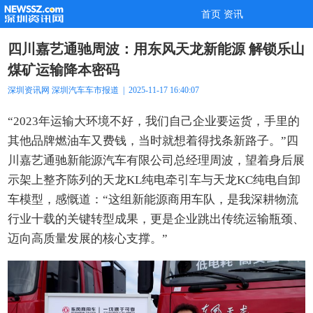
首页
资讯
四川嘉艺通驰周波：用东风天龙新能源 解锁乐山
煤矿运输降本密码
深圳资讯网
深圳汽车
车市报道
| 2025-11-17 16:40:07
“2023年运输大环境不好，我们自己企业要运货，手里的
其他品牌燃油车又费钱，当时就想着得找条新路子。”四
川嘉艺通驰新能源汽车有限公司总经理周波，望着身后展
示架上整齐陈列的天龙KL纯电牵引车与天龙KC纯电自卸
车模型，感慨道：“这组新能源商用车队，是我深耕物流
行业十载的关键转型成果，更是企业跳出传统运输瓶颈、
迈向高质量发展的核心支撑。”