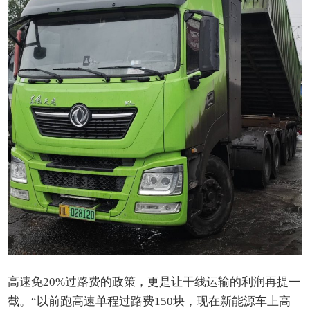
高速免20%过路费的政策，更是让干线运输的利润再提一
截。“以前跑高速单程过路费150块，现在新能源车上高