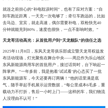
就连之前担心的“补电耽误时间”，也有了应对方案：“自
卸车跑近距离，一天充一次电够了；牵引车跑远的，比如
去马边、宜宾，就走高速，偶尔需要补电，双枪快充40
分钟就能充到80%，速度也很快，一点不影响时效。”
天龙哥活动高光：从首批用户到“天龙舰队”的信任之选
2025年11月8日，东风天龙哥俱乐部成立暨天龙哥权益发
布活动现场，灯光聚焦在舞台中央——周总作为乐山地区
东风新能源商用车的首批用户，接过话筒时，台下响起一
阵掌声。“一年多前，我是抱着‘试试看’的心态买了一批
东风新能源车，今天还要再订两辆！”他的话里满是底
气，随手举起手机展示运营数据，“每公里成本6毛多，重
载动力不打折，售后一小时上门——这样的车，我们物流
人没理由不认可！”