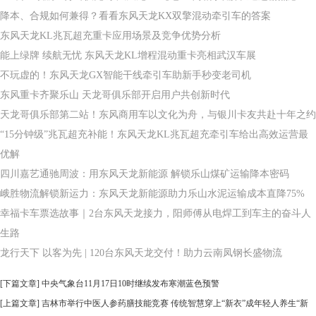
降本、合规如何兼得？看看东风天龙KX双擎混动牵引车的答案
东风天龙KL兆瓦超充重卡应用场景及竞争优势分析
能上绿牌 续航无忧 东风天龙KL增程混动重卡亮相武汉车展
不玩虚的！东风天龙GX智能干线牵引车助新手秒变老司机
东风重卡齐聚乐山 天龙哥俱乐部开启用户共创新时代
天龙哥俱乐部第二站！东风商用车以文化为舟，与银川卡友共赴十年之约
“15分钟级”兆瓦超充补能！东风天龙KL兆瓦超充牵引车给出高效运营最
优解
四川嘉艺通驰周波：用东风天龙新能源 解锁乐山煤矿运输降本密码
峨胜物流解锁新运力：东风天龙新能源助力乐山水泥运输成本直降75%
幸福卡车票选故事｜2台东风天龙接力，阳师傅从电焊工到车主的奋斗人
生路
龙行天下 以客为先 | 120台东风天龙交付！助力云南凤钢长盛物流
[下篇文章]
中央气象台11月17日10时继续发布寒潮蓝色预警
[上篇文章]
吉林市举行中医人参药膳技能竞赛 传统智慧穿上“新衣”成年轻人养生“新