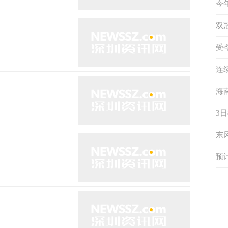
今
未
双
动
受
海
连
辆
海
天
3
出
东
答
预
和