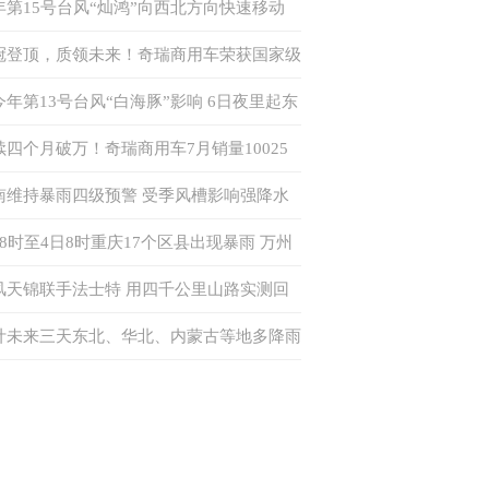
年第15号台风“灿鸿”向西北方向快速移动
来对我国无影响
冠登顶，质领未来！奇瑞商用车荣获国家级
力电池安全赛事双赛道一等奖
今年第13号台风“白海豚”影响 6日夜里起东
海域风力逐渐增强
续四个月破万！奇瑞商用车7月销量10025
，同比增长48.6%，出口同比增长96%
南维持暴雨四级预警 受季风槽影响强降水
气将持续至7日
日8时至4日8时重庆17个区县出现暴雨 万州
现特大暴雨
风天锦联手法士特 用四千公里山路实测回
何为“中卡创富优解”
计未来三天东北、华北、内蒙古等地多降雨
强对流天气