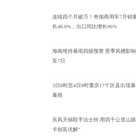
连续四个月破万！奇瑞商用车7月销量1
长48.6%，出口同比增长96%
海南维持暴雨四级预警 受季风槽影
至7日
3日8时至4日8时重庆17个区县出现
暴雨
东风天锦联手法士特 用四千公里山路
卡创富优解”