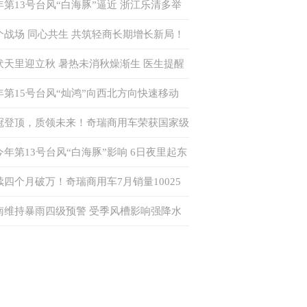
年第13号台风“白海豚”逼近 浙江乐清多举
应对
个战场 同心共生 共筑轻商长期增长新局！
瑞商用车 2026 年轻商年中合作伙伴大会隆
伏天里迎立秋 暑热未消秋燥渐生 医生提醒
召开
类人群防中暑
年第15号台风“灿鸿”向西北方向快速移动
来对我国无影响
冠登顶，质领未来！奇瑞商用车荣获国家级
力电池安全赛事双赛道一等奖
今年第13号台风“白海豚”影响 6日夜里起东
海域风力逐渐增强
续四个月破万！奇瑞商用车7月销量10025
，同比增长48.6%，出口同比增长96%
南维持暴雨四级预警 受季风槽影响强降水
气将持续至7日