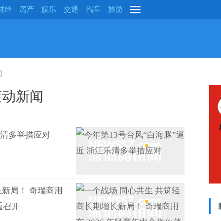
财经
房产
娱乐
交通
汽车
旅游
闻
滚动新闻
乐清多举措应对
长新局！ 奇瑞商用
重召开