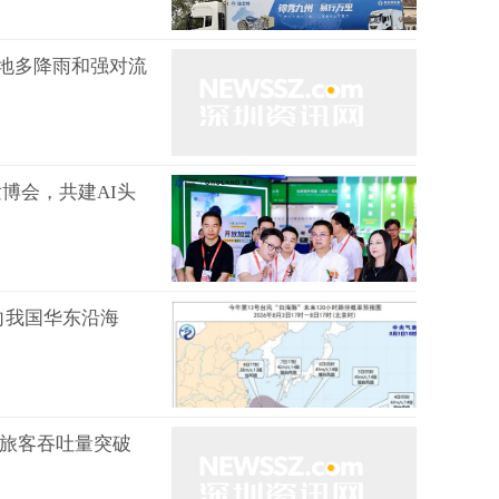
地多降雨和强对流
发博会，共建AI头
向我国华东沿海
年旅客吞吐量突破