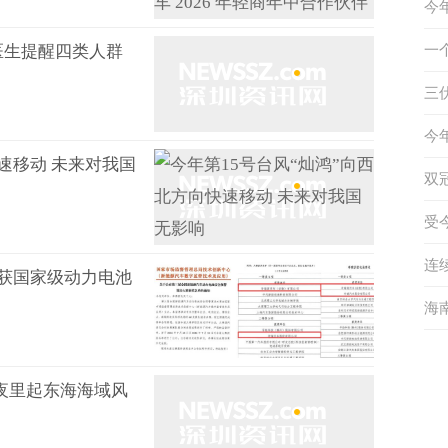
今
措
医生提醒四类人群
一
奇
三
重
四
今
速移动 未来对我国
未
双
动
受
海
连
获国家级动力电池
辆
海
天
日夜里起东海海域风