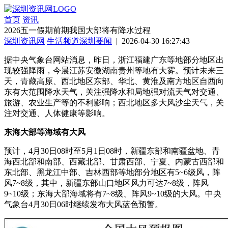
首页
资讯
2026五一假期前期我国大部将有降水过程
深圳资讯网
生活频道
深圳要闻
| 2026-04-30 16:27:43
据中央气象台网站消息，昨日，浙江福建广东等地部分地区出
现较强降雨，今晨江苏安徽湖南贵州等地有大雾。预计未来三
天，青藏高原、西北地区东部、华北、黄淮及南方地区自西向
东有大范围降水天气，关注强降水和局地强对流天气对交通、
旅游、农业生产等的不利影响；西北地区多大风沙尘天气，关
注对交通、人体健康等影响。
东海大部等海域有大风
预计，4月30日08时至5月1日08时，新疆东部和南疆盆地、青
海西北部和南部、西藏北部、甘肃西部、宁夏、内蒙古西部和
东北部、黑龙江中部、吉林西部等地部分地区有5~6级风，阵
风7~8级，其中，新疆东部山口地区风力可达7~8级，阵风
9~10级；东海大部海域将有7~8级、阵风9~10级的大风。中央
气象台4月30日06时继续发布大风蓝色预警。