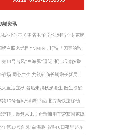
鹏城资讯
空调24小时不关更省电”的说法对吗？专家解
莉奶白联名尤目YVMIN，打造「闪亮的秋
」跨界美学范本
年第13号台风“白海豚”逼近 浙江乐清多举
应对
个战场 同心共生 共筑轻商长期增长新局！
瑞商用车 2026 年轻商年中合作伙伴大会隆
伏天里迎立秋 暑热未消秋燥渐生 医生提醒
召开
类人群防中暑
年第15号台风“灿鸿”向西北方向快速移动
来对我国无影响
冠登顶，质领未来！奇瑞商用车荣获国家级
力电池安全赛事双赛道一等奖
今年第13号台风“白海豚”影响 6日夜里起东