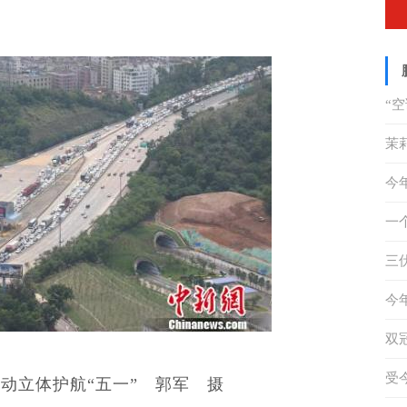
“
答
茉
天
今
措
一
奇
三
重
四
今
未
双
动
受
动立体护航“五一” 郭军 摄