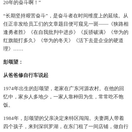
20年的奋斗啊！”
“长期坚持艰苦奋斗”，是奋斗者在时间维度上的延续。从
任正非发给员工们的文章题目便可窥见一斑——《狭路相
逢勇者胜》《在自我批判中进步》《反骄破满》《华为的
红旗能打多久》《华为的冬天》《活下去是企业的硬道
理》……
彭颂望：
从爸爸修自行车说起
1974年出生的彭颂望，老家在广东河源农村。在他的回
忆中，家乡人多地少，一家人靠种田为生，常常吃不饱
饭。
1984年，彭颂望的父亲决定来特区闯闯。夫妻两人带着
四个孩子，来到深圳罗湖，在东门租了一间店铺，做自行