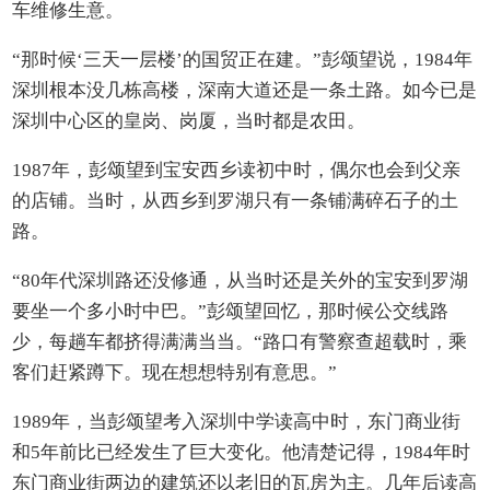
车维修生意。
“那时候‘三天一层楼’的国贸正在建。”彭颂望说，1984年
深圳根本没几栋高楼，深南大道还是一条土路。如今已是
深圳中心区的皇岗、岗厦，当时都是农田。
1987年，彭颂望到宝安西乡读初中时，偶尔也会到父亲
的店铺。当时，从西乡到罗湖只有一条铺满碎石子的土
路。
“80年代深圳路还没修通，从当时还是关外的宝安到罗湖
要坐一个多小时中巴。”彭颂望回忆，那时候公交线路
少，每趟车都挤得满满当当。“路口有警察查超载时，乘
客们赶紧蹲下。现在想想特别有意思。”
1989年，当彭颂望考入深圳中学读高中时，东门商业街
和5年前比已经发生了巨大变化。他清楚记得，1984年时
东门商业街两边的建筑还以老旧的瓦房为主。几年后读高