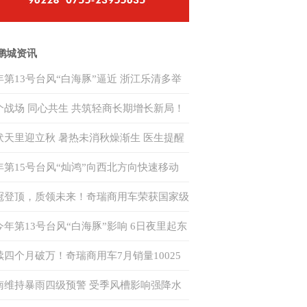
鹏城资讯
年第13号台风“白海豚”逼近 浙江乐清多举
应对
个战场 同心共生 共筑轻商长期增长新局！
瑞商用车 2026 年轻商年中合作伙伴大会隆
伏天里迎立秋 暑热未消秋燥渐生 医生提醒
召开
类人群防中暑
年第15号台风“灿鸿”向西北方向快速移动
来对我国无影响
冠登顶，质领未来！奇瑞商用车荣获国家级
力电池安全赛事双赛道一等奖
今年第13号台风“白海豚”影响 6日夜里起东
海域风力逐渐增强
续四个月破万！奇瑞商用车7月销量10025
，同比增长48.6%，出口同比增长96%
南维持暴雨四级预警 受季风槽影响强降水