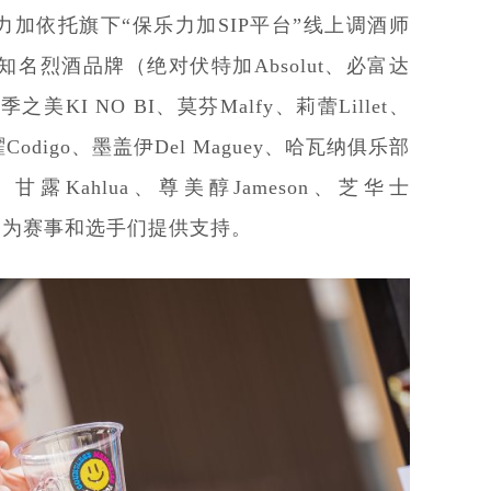
加依托旗下“保乐力加SIP平台”线上调酒师
名烈酒品牌（绝对伏特加Absolut、必富达
47、季之美KI NO BI、莫芬Malfy、莉蕾Lillet、
曜Codigo、墨盖伊Del Maguey、哈瓦纳俱乐部
bu、甘露Kahlua、尊美醇Jameson、芝华士
），共同为赛事和选手们提供支持。