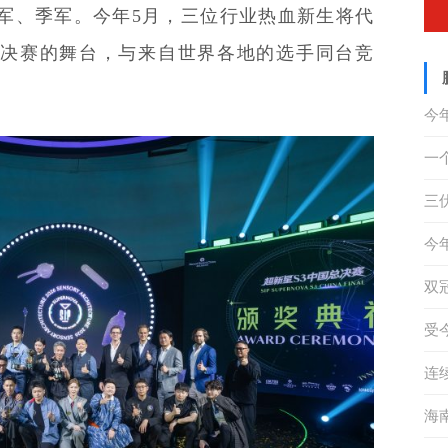
分获亚军、季军。今年5月，三位行业热血新生将代
决赛的舞台，与来自世界各地的选手同台竞
今
措
一
奇
三
重
四
今
未
双
动
受
海
连
辆
海