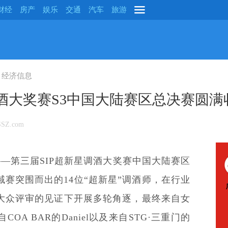
财经
房产
娱乐
交通
汽车
旅游
经济信息
调酒大奖赛S3中国大陆赛区总决赛圆满
SZ.com
海——第三届SIP超新星调酒大奖赛中国大陆赛区
赛突围而出的14位“超新星”调酒师，在行业
大众评审的见证下开展多轮角逐，最终来自女
A BAR的Daniel以及来自STG·三重门的