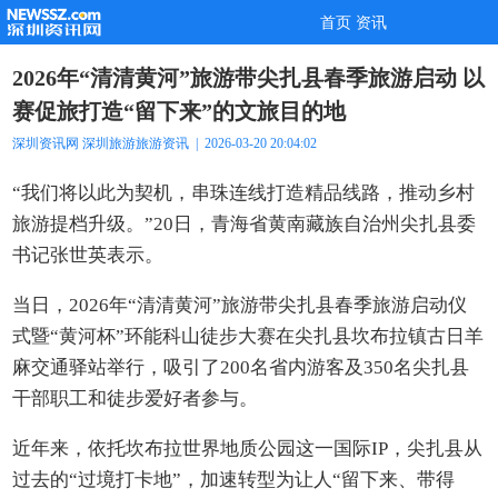
首页
资讯
2026年“清清黄河”旅游带尖扎县春季旅游启动 以
赛促旅打造“留下来”的文旅目的地
深圳资讯网
深圳旅游
旅游资讯
| 2026-03-20 20:04:02
“我们将以此为契机，串珠连线打造精品线路，推动乡村
旅游提档升级。”20日，青海省黄南藏族自治州尖扎县委
书记张世英表示。
当日，2026年“清清黄河”旅游带尖扎县春季旅游启动仪
式暨“黄河杯”环能科山徒步大赛在尖扎县坎布拉镇古日羊
麻交通驿站举行，吸引了200名省内游客及350名尖扎县
干部职工和徒步爱好者参与。
近年来，依托坎布拉世界地质公园这一国际IP，尖扎县从
过去的“过境打卡地”，加速转型为让人“留下来、带得