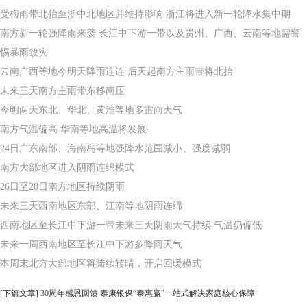
受梅雨带北抬至浙中北地区并维持影响 浙江将进入新一轮降水集中期
南方新一轮强降雨来袭 长江中下游一带以及贵州、广西、云南等地需警
惕暴雨致灾
云南广西等地今明天降雨连连 后天起南方主雨带将北抬
未来三天南方主雨带东移南压
今明两天东北、华北、黄淮等地多雷雨天气
南方气温偏高 华南等地高温将发展
24日广东南部、海南岛等地强降水范围减小、强度减弱
南方大部地区进入阴雨连绵模式
26日至28日南方地区持续阴雨
未来三天西南地区东部、江南等地阴雨连绵
西南地区至长江中下游一带未来三天阴雨天气持续 气温仍偏低
未来一周西南地区至长江中下游多降雨天气
本周末北方大部地区将陆续转晴，开启回暖模式
[下篇文章]
30周年感恩回馈 泰康银保“泰惠赢”一站式解决家庭核心保障