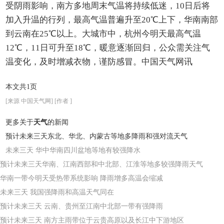
受阴雨影响，南方多地周末气温将持续低迷，10日后将
加入升温的行列，最高气温普遍升至20℃上下，华南南部
到云南在25℃以上。大城市中，杭州今明天最高气温
12℃，11日可升至18℃，暖意逐渐回归，公众需关注气
温变化，及时增减衣物，谨防感冒。
中国天气网讯
本文共1页
[来源 中国天气网] [作者 ]
更多关于
天气
的新闻
预计未来三天东北、华北、内蒙古等地多降雨和强对流天气
未来三天 华中华南四川盆地等地有较强降水
预计未来三天华南、江南西部和中北部、江淮等地多较强降雨天气
华南一带今明天受热带系统影响 降雨增多高温会缩减
未来三天 我国强降雨和高温天气同在
预计未来三天 云南、贵州至江南中北部一带有强降雨
预计未来三天 南方主雨带位于云贵高原以及长江中下游地区