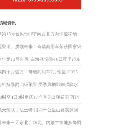
鹏城资讯
年第15号台风“灿鸿”向西北方向快速移动
来对我国无影响
冠登顶，质领未来！奇瑞商用车荣获国家级
力电池安全赛事双赛道一等奖
今年第13号台风“白海豚”影响 6日夜里起东
海域风力逐渐增强
续四个月破万！奇瑞商用车7月销量10025
，同比增长48.6%，出口同比增长96%
南维持暴雨四级预警 受季风槽影响强降水
气将持续至7日
日8时至4日8时重庆17个区县出现暴雨 万州
现特大暴雨
风天锦联手法士特 用四千公里山路实测回
何为“中卡创富优解”
计未来三天东北、华北、内蒙古等地多降雨