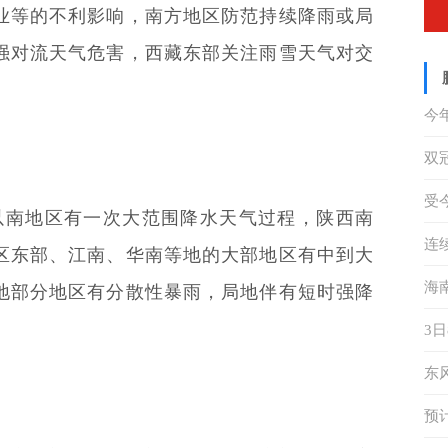
业等的不利影响，南方地区防范持续降雨或局
强对流天气危害，西藏东部关注雨雪天气对交
今
未
双
动
受
及以南地区有一次大范围降水天气过程，陕西南
海
连
区东部、江南、华南等地的大部地区有中到大
辆
海
地部分地区有分散性暴雨，局地伴有短时强降
天
3
出
东
答
预