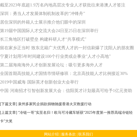
截至2023年底超1.9万名内地高层次专业人才获批往来港澳人才签注
深圳：勇当人才发展体制机制改革的“冲锋舟”
居住深圳的外籍人士展示推介他们眼中的深圳
第19届中国国际人才交流大会24日至25日在深圳举行
长三角地区打破壁垒 构建科研人才“共享模式”
留在家乡正当时 致东北籍广大优秀人才的一封信刷爆了沈阳人的朋友圈
宁夏计划用5年时间建设100个行业类或企事业“人才小高地”
第二届海南海外人才创新发展论坛：吸引更多海外人才
全国首期高技能人才国情市情研修班：北京高技能人才比例接近30%
2019中国威海·国际英才创新创业大会举行
中国·河南招才引智创新发展大会：信阳英才计划最高可给予1亿元资助
[下篇文章]
泉州多家民企捐款捐物驰援香港火灾救援行动
[上篇文章]
“冷链一哥”实至名归！欧马可冷藏车斩获“2025年度第一推荐高端冷链轻
卡”大奖
网站介绍
|
服务条款
|
联系我们