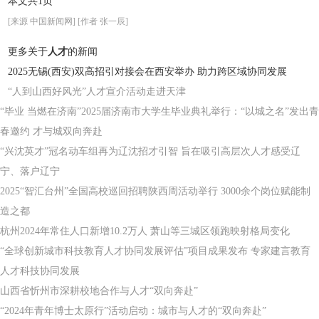
本文共1页
[来源 中国新闻网] [作者 张一辰]
更多关于
人才
的新闻
2025无锡(西安)双高招引对接会在西安举办 助力跨区域协同发展
“人到山西好风光”人才宣介活动走进天津
“毕业 当燃在济南”2025届济南市大学生毕业典礼举行：“以城之名”发出青
春邀约 才与城双向奔赴
“兴沈英才”冠名动车组再为辽沈招才引智 旨在吸引高层次人才感受辽
宁、落户辽宁
2025“智汇台州”全国高校巡回招聘陕西周活动举行 3000余个岗位赋能制
造之都
杭州2024年常住人口新增10.2万人 萧山等三城区领跑映射格局变化
“全球创新城市科技教育人才协同发展评估”项目成果发布 专家建言教育
人才科技协同发展
山西省忻州市深耕校地合作与人才“双向奔赴”
“2024年青年博士太原行”活动启动：城市与人才的“双向奔赴”