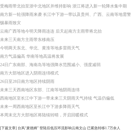
受梅雨带北抬至浙中北地区并维持影响 浙江将进入新一轮降水集中期
南方新一轮强降雨来袭 长江中下游一带以及贵州、广西、云南等地需警
惕暴雨致灾
云南广西等地今明天降雨连连 后天起南方主雨带将北抬
未来三天南方主雨带东移南压
今明两天东北、华北、黄淮等地多雷雨天气
南方气温偏高 华南等地高温将发展
24日广东南部、海南岛等地强降水范围减小、强度减弱
南方大部地区进入阴雨连绵模式
26日至28日南方地区持续阴雨
未来三天西南地区东部、江南等地阴雨连绵
西南地区至长江中下游一带未来三天阴雨天气持续 气温仍偏低
未来一周西南地区至长江中下游多降雨天气
本周末北方大部地区将陆续转晴，开启回暖模式
[下篇文章]
台风“麦德姆” 登陆后低压环流影响云南文山 已紧急转移1.7万余人