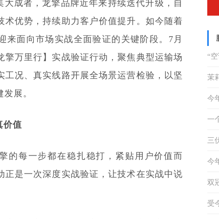
集大成者，龙擎品牌近年来持续迭代升级，自
技术优势，持续助力客户价值提升。如今随着
迎来面向市场实战全面验证的关键阶段。7月
龙擎万里行】实战验证行动，聚焦典型运输场
“
实工况、真实线路开展全场景运营检验，以坚
答
茉
健发展。
天
今
措
一
真价值
奇
三
擎的每一步都在稳扎稳打，紧贴用户价值而
重
四
今
动正是一次深度实战验证，让技术在实战中说
未
双
动
受