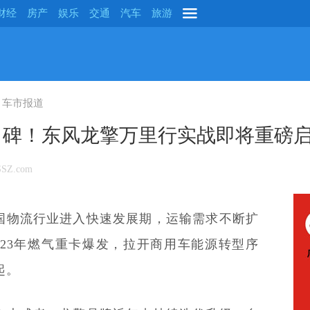
财经
房产
娱乐
交通
汽车
旅游
车市报道
口碑！东风龙擎万里行实战即将重磅
SZ.com
国物流行业进入快速发展期，运输需求不断扩
023年燃气重卡爆发，拉开商用车能源转型序
起。