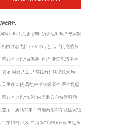
鹏城资讯
空调24小时不关更省电”的说法对吗？专家解
莉奶白联名尤目YVMIN，打造「闪亮的秋
」跨界美学范本
年第13号台风“白海豚”逼近 浙江乐清多举
应对
个战场 同心共生 共筑轻商长期增长新局！
瑞商用车 2026 年轻商年中合作伙伴大会隆
伏天里迎立秋 暑热未消秋燥渐生 医生提醒
召开
类人群防中暑
年第15号台风“灿鸿”向西北方向快速移动
来对我国无影响
冠登顶，质领未来！奇瑞商用车荣获国家级
力电池安全赛事双赛道一等奖
今年第13号台风“白海豚”影响 6日夜里起东