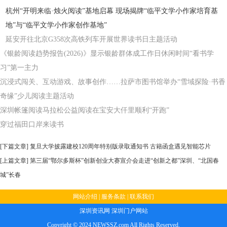
杭州“开明来临·烛火阅读”基地启幕 现场揭牌“临平文学小作家培育基
地”与“临平文学小作家创作基地”
延安开往北京G358次高铁列车开展世界读书日主题活动
《银龄阅读趋势报告(2026)》显示银龄群体成工作日休闲时间“看书学
习”第一主力
沉浸式闯关、互动游戏、故事创作……拉萨市图书馆举办“雪域探险·书香
奇缘”少儿阅读主题活动
深圳帐篷阅读马拉松公益阅读在宝安大仟里顺利“开跑”
穿过福田口岸来读书
[下篇文章]
复旦大学披露建校120周年特别版录取通知书 古籍函盒遇见智能芯片
[上篇文章]
第三届“鄂尔多斯杯”创新创业大赛宣介会走进“创新之都”深圳、“北国春
城”长春
网站介绍
|
服务条款
|
联系我们
深圳资讯网
深圳门户网站
Copyright © 2024 NEWSSZ.com All Rights Reserved.