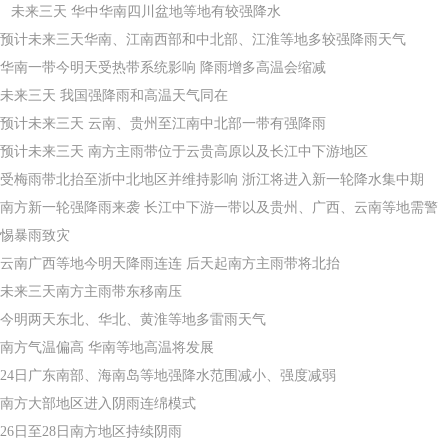
未来三天 华中华南四川盆地等地有较强降水
预计未来三天华南、江南西部和中北部、江淮等地多较强降雨天气
华南一带今明天受热带系统影响 降雨增多高温会缩减
未来三天 我国强降雨和高温天气同在
预计未来三天 云南、贵州至江南中北部一带有强降雨
预计未来三天 南方主雨带位于云贵高原以及长江中下游地区
受梅雨带北抬至浙中北地区并维持影响 浙江将进入新一轮降水集中期
南方新一轮强降雨来袭 长江中下游一带以及贵州、广西、云南等地需警
惕暴雨致灾
云南广西等地今明天降雨连连 后天起南方主雨带将北抬
未来三天南方主雨带东移南压
今明两天东北、华北、黄淮等地多雷雨天气
南方气温偏高 华南等地高温将发展
24日广东南部、海南岛等地强降水范围减小、强度减弱
南方大部地区进入阴雨连绵模式
26日至28日南方地区持续阴雨