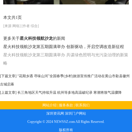
本文共1页
[来源 网络] [作者 综合]
更多关于
星火科技领航沙龙
的新闻
星火科技领航沙龙第五期圆满举办 创新驱动，开启空调改造新征程
星火科技领航沙龙第三期圆满举办 共谋绿色照明与光污染治理的新策
略
[下篇文章]
“花期乡遇 寻味山河”全国春季(乡村)旅游宣传推广活动在黄山市歙县徽州
古城启幕
[上篇文章]
长三角地区天气持续升温 杭州等多地高温破纪录 寒潮将致气温骤降
网站介绍
|
服务条款
|
联系我们
深圳资讯网
深圳门户网站
Copyright © 2024 NEWSSZ.com All Rights Reserved.
版权所有