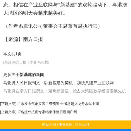
态。相信在产业互联网与“新基建”的双轮驱动下，粤港澳
大湾区的明天会越来越美好。
（作者系腾讯公司董事会主席兼首席执行官）
【来源】南方日报
本文共1页
[来源 南方日报] [作者 马化腾]
更多关于
新基建
的新闻
马化腾人民日报刊文：以新基建为契机，加快共建产业互联网
马化腾在南方日报撰文：聚焦新基建，抢占大湾区数字经济发展先机
[下篇文章]
广东发布气象灾害二级预警 全省将进入龙舟水集中期
[上篇文章]
17名援外抗疫专家结束休整后返回广州
网站介绍
|
服务条款
|
联系我们